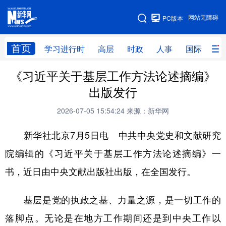
手机版
网站无障碍
PC版本
网站地图
首页
学习进行时
高层
时政
人事
国际
财
《习近平关于基层工作方法论述摘编》
学习进行时
高层
时政
人事
出版发行
国际
财经
网评
港澳
2026-07-05 15:54:24
来源：新华网
台湾
思客智库
全球连线
教育
新华社北京7月5日电 中共中央党史和文献研究
科技
科创
量子
体育
院编辑的《习近平关于基层工作方法论述摘编》一
文化
书画
健康
军事
书，近日由中央文献出版社出版，在全国发行。
访谈
视频
图片
政务
基层是党的执政之基、力量之源，是一切工作的
法律
中央文件
金融
汽车
落脚点。无论是在地方工作期间还是到中央工作以
食品
人居
信息化
数字经济