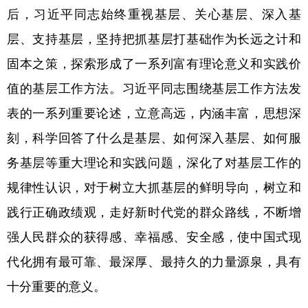
后，习近平同志始终重视基层、关心基层、深入基
学术中国
乡村振兴
银龄
溯源中国
层、支持基层，坚持把抓基层打基础作为长远之计和
城市
旅游
能源
会展
固本之策，探索形成了一系列富有理论意义和实践价
彩票
娱乐
时尚
悦读
值的基层工作方法。习近平同志围绕基层工作方法发
表的一系列重要论述，立意高远，内涵丰富，思想深
公益
一带一路
亚太网
上市公司
刻，科学回答了什么是基层、如何深入基层、如何服
文化产业
务基层等重大理论和实践问题，深化了对基层工作的
规律性认识，对于树立大抓基层的鲜明导向，树立和
地方频道
践行正确政绩观，走好新时代党的群众路线，不断增
北京
天津
河北
山西
强人民群众的获得感、幸福感、安全感，使中国式现
辽宁
吉林
上海
江苏
代化拥有最可靠、最深厚、最持久的力量源泉，具有
浙江
安徽
福建
江西
十分重要的意义。