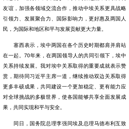
山东
河南
湖北
湖南
友谊，加强各领域交流合作，推动中埃关系更具战略
广东
广西
海南
重庆
引领力、发展聚合力、国际影响力，更好惠及两国人
四川
贵州
云南
西藏
民，为国际和地区和平与发展贡献更大力量。
陕西
甘肃
青海
宁夏
塞西表示，埃中两国在各个历史时期都肩并肩站
新疆
内蒙古
黑龙江
在一起。70年来，在两国领导人的共同引领下，埃中
关系持续发展。我对埃中关系取得的重要成就表示赞
多语种频道
赏，期待同习近平主席一道，继续推动双边关系取得
English
Español
Français
عربى
更多丰硕成果，共同建设一个更加稳定、更有能力应
Русский язык
日本語
한국어
对全球挑战的多极世界，使各国能够共享全面发展成
果，共同实现和平与安全。
Deutsch
Português
同日，国务院总理李强同埃及总理马德布利互致