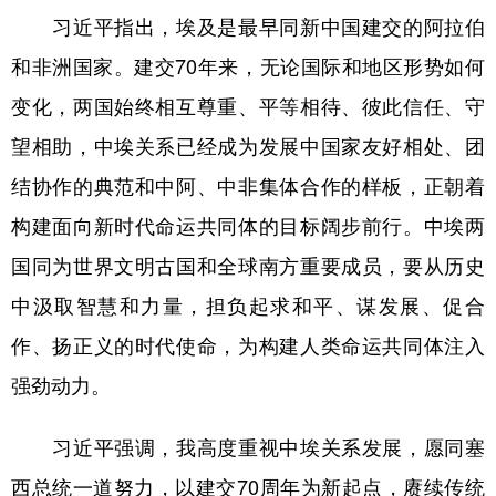
习近平指出，埃及是最早同新中国建交的阿拉伯
学术中国
乡村振兴
银龄
溯源中国
和非洲国家。建交70年来，无论国际和地区形势如何
城市
旅游
能源
会展
变化，两国始终相互尊重、平等相待、彼此信任、守
彩票
娱乐
时尚
悦读
望相助，中埃关系已经成为发展中国家友好相处、团
公益
一带一路
亚太网
上市公司
结协作的典范和中阿、中非集体合作的样板，正朝着
构建面向新时代命运共同体的目标阔步前行。中埃两
文化产业
国同为世界文明古国和全球南方重要成员，要从历史
中汲取智慧和力量，担负起求和平、谋发展、促合
地方频道
作、扬正义的时代使命，为构建人类命运共同体注入
北京
天津
河北
山西
强劲动力。
辽宁
吉林
上海
江苏
习近平强调，我高度重视中埃关系发展，愿同塞
浙江
安徽
福建
江西
西总统一道努力，以建交70周年为新起点，赓续传统