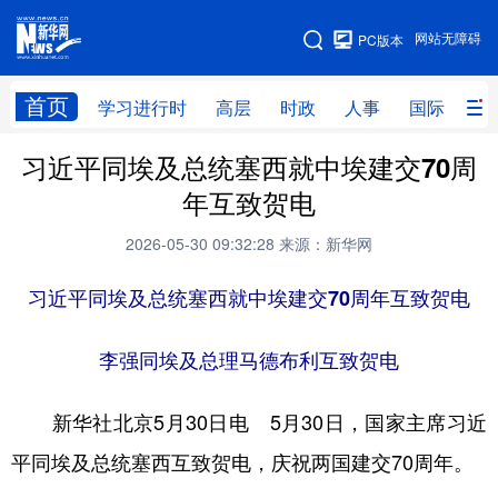
手机版
网站无障碍
PC版本
网站地图
首页
学习进行时
高层
时政
人事
国际
财
习近平同埃及总统塞西就中埃建交70周
学习进行时
高层
时政
人事
年互致贺电
国际
财经
网评
港澳
2026-05-30 09:32:28
来源：新华网
台湾
思客智库
全球连线
教育
习近平同埃及总统塞西就中埃建交70周年互致贺电
科技
科创
量子
体育
文化
书画
健康
军事
李强同埃及总理马德布利互致贺电
访谈
视频
图片
政务
新华社北京5月30日电 5月30日，国家主席习近
法律
中央文件
金融
汽车
平同埃及总统塞西互致贺电，庆祝两国建交70周年。
食品
人居
信息化
数字经济