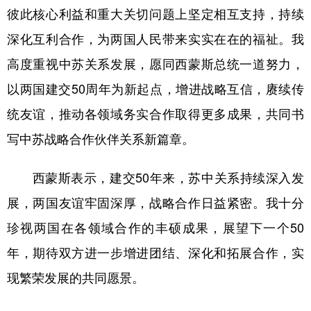
彼此核心利益和重大关切问题上坚定相互支持，持续
学术中国
乡村振兴
银龄
溯源中国
深化互利合作，为两国人民带来实实在在的福祉。我
城市
旅游
能源
会展
高度重视中苏关系发展，愿同西蒙斯总统一道努力，
彩票
娱乐
时尚
悦读
以两国建交50周年为新起点，增进战略互信，赓续传
统友谊，推动各领域务实合作取得更多成果，共同书
公益
一带一路
亚太网
上市公司
写中苏战略合作伙伴关系新篇章。
文化产业
西蒙斯表示，建交50年来，苏中关系持续深入发
地方频道
展，两国友谊牢固深厚，战略合作日益紧密。我十分
珍视两国在各领域合作的丰硕成果，展望下一个50
北京
天津
河北
山西
年，期待双方进一步增进团结、深化和拓展合作，实
辽宁
吉林
上海
江苏
现繁荣发展的共同愿景。
浙江
安徽
福建
江西