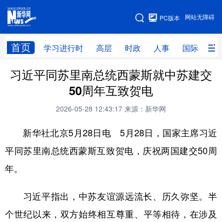
手机版
网站无障碍
PC版本
网站地图
首页
学习进行时
高层
时政
人事
国际
财
习近平同苏里南总统西蒙斯就中苏建交
学习进行时
高层
时政
人事
50周年互致贺电
国际
财经
网评
港澳
2026-05-28 12:43:17
来源：新华网
台湾
思客智库
全球连线
教育
新华社北京5月28日电 5月28日，国家主席习近
科技
科创
量子
体育
平同苏里南总统西蒙斯互致贺电，庆祝两国建交50周
文化
书画
健康
军事
年。
访谈
视频
图片
政务
习近平指出，中苏友谊源远流长、历久弥坚。半
法律
中央文件
金融
汽车
个世纪以来，双方始终相互尊重、平等相待，在涉及
食品
人居
信息化
数字经济