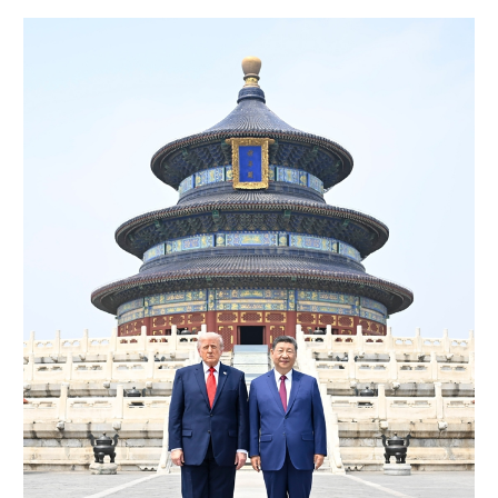
山东
河南
湖北
湖南
广东
广西
海南
重庆
四川
贵州
云南
西藏
陕西
甘肃
青海
宁夏
新疆
内蒙古
黑龙江
多语种频道
English
Español
Français
عربى
Русский язык
日本語
한국어
Deutsch
Português