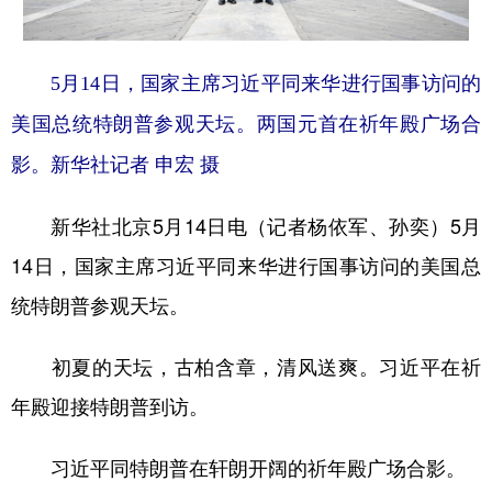
学术中国
乡村振兴
银龄
溯源中国
5月14日，国家主席习近平同来华进行国事访问的
城市
旅游
能源
会展
美国总统特朗普参观天坛。两国元首在祈年殿广场合
彩票
娱乐
时尚
悦读
影。新华社记者 申宏 摄
公益
一带一路
亚太网
上市公司
新华社北京5月14日电（记者杨依军、孙奕）5月
文化产业
14日，国家主席习近平同来华进行国事访问的美国总
统特朗普参观天坛。
地方频道
北京
天津
河北
山西
初夏的天坛，古柏含章，清风送爽。习近平在祈
年殿迎接特朗普到访。
辽宁
吉林
上海
江苏
浙江
安徽
福建
江西
习近平同特朗普在轩朗开阔的祈年殿广场合影。