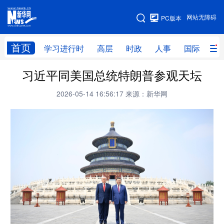
手机版
网站无障碍
PC版本
网站地图
首页
学习进行时
高层
时政
人事
国际
财
习近平同美国总统特朗普参观天坛
学习进行时
高层
时政
人事
2026-05-14 16:56:17
来源：新华网
国际
财经
网评
港澳
台湾
思客智库
全球连线
教育
科技
科创
量子
体育
文化
书画
健康
军事
访谈
视频
图片
政务
法律
中央文件
金融
汽车
食品
人居
信息化
数字经济