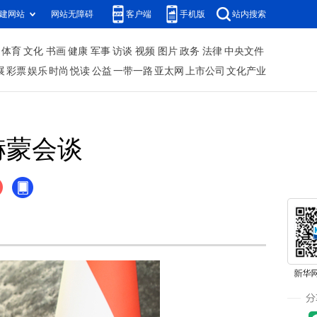
建网站
网站无障碍
客户端
手机版
站内搜索
体育
文化
书画
健康
军事
访谈
视频
图片
政务
法律
中央文件
展
彩票
娱乐
时尚
悦读
公益
一带一路
亚太网
上市公司
文化产业
赫蒙会谈