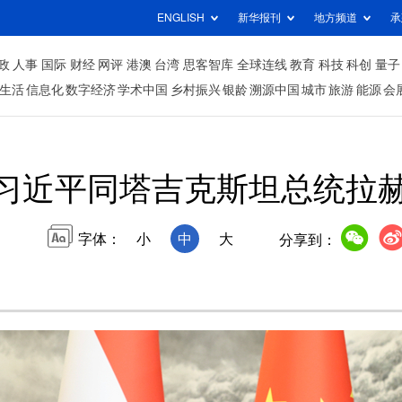
ENGLISH
新华报刊
地方频道
承
政
人事
国际
财经
网评
港澳
台湾
思客智库
全球连线
教育
科技
科创
量子
生活
信息化
数字经济
学术中国
乡村振兴
银龄
溯源中国
城市
旅游
能源
会
习近平同塔吉克斯坦总统拉
字体：
小
中
大
分享到：