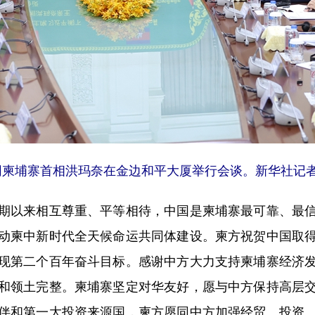
柬埔寨首相洪玛奈在金边和平大厦举行会谈。新华社记者 
以来相互尊重、平等相待，中国是柬埔寨最可靠、最信
动柬中新时代全天候命运共同体建设。柬方祝贺中国取
现第二个百年奋斗目标。感谢中方大力支持柬埔寨经济
和领土完整。柬埔寨坚定对华友好，愿与中方保持高层
伴和第一大投资来源国，柬方愿同中方加强经贸、投资