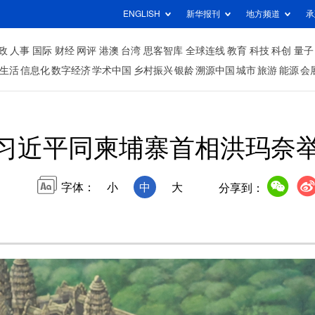
ENGLISH
新华报刊
地方频道
承
政
人事
国际
财经
网评
港澳
台湾
思客智库
全球连线
教育
科技
科创
量子
生活
信息化
数字经济
学术中国
乡村振兴
银龄
溯源中国
城市
旅游
能源
会
习近平同柬埔寨首相洪玛奈
字体：
小
中
大
分享到：