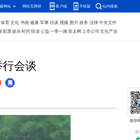
建网站
网站无障碍
客户端
手机版
站内搜索
体育
文化
书画
健康
军事
访谈
视频
图片
政务
法律
中央文件
展
彩票
娱乐
时尚
悦读
公益
一带一路
亚太网
上市公司
文化产业
举行会谈